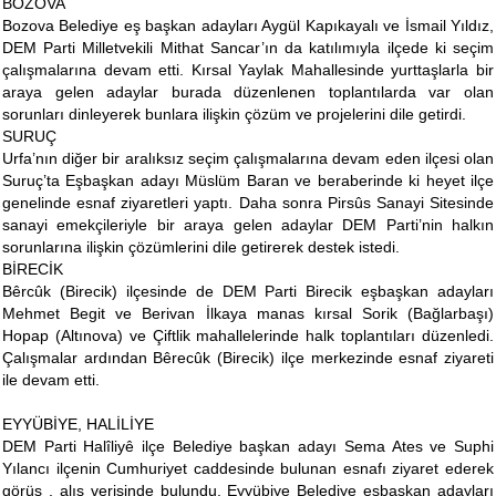
BOZOVA
Bozova Belediye eş başkan adayları Aygül Kapıkayalı ve İsmail Yıldız,
DEM Parti Milletvekili Mithat Sancar’ın da katılımıyla ilçede ki seçim
çalışmalarına devam etti. Kırsal Yaylak Mahallesinde yurttaşlarla bir
araya gelen adaylar burada düzenlenen toplantılarda var olan
sorunları dinleyerek bunlara ilişkin çözüm ve projelerini dile getirdi.
SURUÇ
Urfa’nın diğer bir aralıksız seçim çalışmalarına devam eden ilçesi olan
Suruç’ta Eşbaşkan adayı Müslüm Baran ve beraberinde ki heyet ilçe
genelinde esnaf ziyaretleri yaptı. Daha sonra Pirsûs Sanayi Sitesinde
sanayi emekçileriyle bir araya gelen adaylar DEM Parti’nin halkın
sorunlarına ilişkin çözümlerini dile getirerek destek istedi.
BİRECİK
Bêrcûk (Birecik) ilçesinde de DEM Parti Birecik eşbaşkan adayları
Mehmet Begit ve Berivan İlkaya manas kırsal Sorik (Bağlarbaşı)
Hopap (Altınova) ve Çiftlik mahallelerinde halk toplantıları düzenledi.
Çalışmalar ardından Bêrecûk (Birecik) ilçe merkezinde esnaf ziyareti
ile devam etti.
EYYÜBİYE, HALİLİYE
DEM Parti Halîliyê ilçe Belediye başkan adayı Sema Ates ve Suphi
Yılancı ilçenin Cumhuriyet caddesinde bulunan esnafı ziyaret ederek
görüş , alış verişinde bulundu. Eyyübiye Belediye eşbaşkan adayları