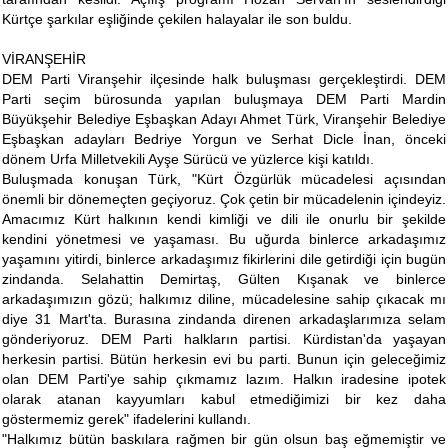
Kürtçe şarkılar eşliğinde çekilen halayalar ile son buldu.
VİRANŞEHİR
DEM Parti Viranşehir ilçesinde halk buluşması gerçekleştirdi. DEM
Parti seçim bürosunda yapılan buluşmaya DEM Parti Mardin
Büyükşehir Belediye Eşbaşkan Adayı Ahmet Türk, Viranşehir Belediye
Eşbaşkan adayları Bedriye Yorgun ve Serhat Dicle İnan, önceki
dönem Urfa Milletvekili Ayşe Sürücü ve yüzlerce kişi katıldı.
Buluşmada konuşan Türk, "Kürt Özgürlük mücadelesi açısından
önemli bir dönemeçten geçiyoruz. Çok çetin bir mücadelenin içindeyiz.
Amacımız Kürt halkının kendi kimliği ve dili ile onurlu bir şekilde
kendini yönetmesi ve yaşaması. Bu uğurda binlerce arkadaşımız
yaşamını yitirdi, binlerce arkadaşımız fikirlerini dile getirdiği için bugün
zindanda. Selahattin Demirtaş, Gülten Kışanak ve binlerce
arkadaşımızın gözü; halkımız diline, mücadelesine sahip çıkacak mı
diye 31 Mart'ta. Burasına zindanda direnen arkadaşlarımıza selam
gönderiyoruz. DEM Parti halkların partisi. Kürdistan'da yaşayan
herkesin partisi. Bütün herkesin evi bu parti. Bunun için geleceğimiz
olan DEM Parti'ye sahip çıkmamız lazım. Halkın iradesine ipotek
olarak atanan kayyumları kabul etmediğimizi bir kez daha
göstermemiz gerek" ifadelerini kullandı.
"Halkımız bütün baskılara rağmen bir gün olsun baş eğmemiştir ve