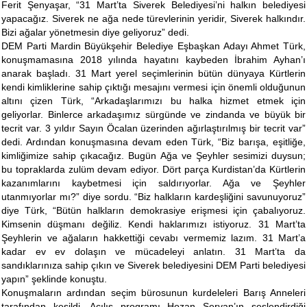
Ferit Şenyaşar, “31 Mart’ta Siverek Belediyesi’ni halkın belediyesi
yapacağız. Siverek ne ağa nede türevlerinin yeridir, Siverek halkındır.
Bizi ağalar yönetmesin diye geliyoruz” dedi.
DEM Parti Mardin Büyükşehir Belediye Eşbaşkan Adayı Ahmet Türk,
konuşmamasına 2018 yılında hayatını kaybeden İbrahim Ayhan’ı
anarak başladı. 31 Mart yerel seçimlerinin bütün dünyaya Kürtlerin
kendi kimliklerine sahip çıktığı mesajını vermesi için önemli olduğunun
altını çizen Türk, “Arkadaşlarımızı bu halka hizmet etmek için
geliyorlar. Binlerce arkadaşımız sürgünde ve zindanda ve büyük bir
tecrit var. 3 yıldır Sayın Öcalan üzerinden ağırlaştırılmış bir tecrit var”
dedi. Ardından konuşmasına devam eden Türk, “Biz barışa, eşitliğe,
kimliğimize sahip çıkacağız. Bugün Ağa ve Şeyhler sesimizi duysun;
bu topraklarda zulüm devam ediyor. Dört parça Kurdistan’da Kürtlerin
kazanımlarını kaybetmesi için saldırıyorlar. Ağa ve Şeyhler
utanmıyorlar mı?” diye sordu. “Biz halkların kardeşliğini savunuyoruz”
diye Türk, “Bütün halkların demokrasiye erişmesi için çabalıyoruz.
Kimsenin düşmanı değiliz. Kendi haklarımızı istiyoruz. 31 Mart’ta
Şeyhlerin ve ağaların hakkettiği cevabı vermemiz lazım. 31 Mart’a
kadar ev ev dolaşın ve mücadeleyi anlatın. 31 Mart’ta da
sandıklarınıza sahip çıkın ve Siverek belediyesini DEM Parti belediyesi
yapın” şeklinde konuştu.
Konuşmaların ardından seçim bürosunun kurdeleleri Barış Anneleri
tarafından kesildi. Açılış programı Hozan Servan’ın seslendirdiği