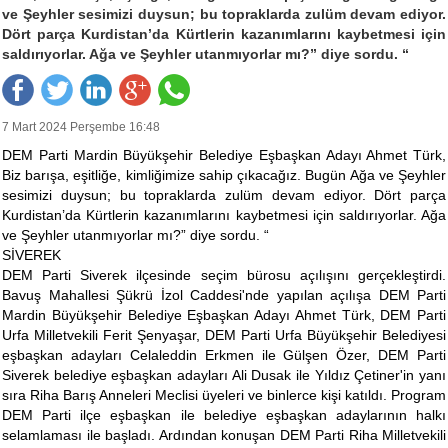
ve Şeyhler sesimizi duysun; bu topraklarda zulüm devam ediyor.
Dört parça Kurdistan’da Kürtlerin kazanımlarını kaybetmesi için
saldırıyorlar. Ağa ve Şeyhler utanmıyorlar mı?” diye sordu. “
7 Mart 2024 Perşembe 16:48
DEM Parti Mardin Büyükşehir Belediye Eşbaşkan Adayı Ahmet Türk,
Biz barışa, eşitliğe, kimliğimize sahip çıkacağız. Bugün Ağa ve Şeyhler
sesimizi duysun; bu topraklarda zulüm devam ediyor. Dört parça
Kurdistan’da Kürtlerin kazanımlarını kaybetmesi için saldırıyorlar. Ağa
ve Şeyhler utanmıyorlar mı?” diye sordu. “
SİVEREK
DEM Parti Siverek ilçesinde seçim bürosu açılışını gerçekleştirdi.
Bavuş Mahallesi Şükrü İzol Caddesi'nde yapılan açılışa DEM Parti
Mardin Büyükşehir Belediye Eşbaşkan Adayı Ahmet Türk, DEM Parti
Urfa Milletvekili Ferit Şenyaşar, DEM Parti Urfa Büyükşehir Belediyesi
eşbaşkan adayları Celaleddin Erkmen ile Gülşen Özer, DEM Parti
Siverek belediye eşbaşkan adayları Ali Dusak ile Yıldız Çetiner'in yanı
sıra Riha Barış Anneleri Meclisi üyeleri ve binlerce kişi katıldı. Program
DEM Parti ilçe eşbaşkan ile belediye eşbaşkan adaylarının halkı
selamlaması ile başladı. Ardından konuşan DEM Parti Riha Milletvekili