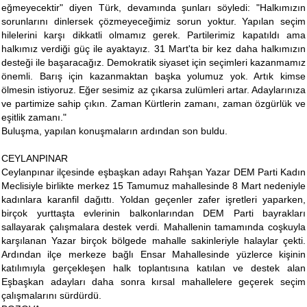
eğmeyecektir" diyen Türk, devamında şunları söyledi: "Halkımızın
sorunlarını dinlersek çözmeyeceğimiz sorun yoktur. Yapılan seçim
hilelerini karşı dikkatli olmamız gerek. Partilerimiz kapatıldı ama
halkımız verdiği güç ile ayaktayız. 31 Mart'ta bir kez daha halkımızın
desteği ile başaracağız. Demokratik siyaset için seçimleri kazanmamız
önemli. Barış için kazanmaktan başka yolumuz yok. Artık kimse
ölmesin istiyoruz. Eğer sesimiz az çıkarsa zulümleri artar. Adaylarınıza
ve partimize sahip çıkın. Zaman Kürtlerin zamanı, zaman özgürlük ve
eşitlik zamanı."
Buluşma, yapılan konuşmaların ardından son buldu.
CEYLANPINAR
Ceylanpınar ilçesinde eşbaşkan adayı Rahşan Yazar DEM Parti Kadın
Meclisiyle birlikte merkez 15 Tamumuz mahallesinde 8 Mart nedeniyle
kadınlara karanfil dağıttı. Yoldan geçenler zafer işretleri yaparken,
birçok yurttaşta evlerinin balkonlarından DEM Parti bayrakları
sallayarak çalışmalara destek verdi. Mahallenin tamamında coşkuyla
karşılanan Yazar birçok bölgede mahalle sakinleriyle halaylar çekti.
Ardından ilçe merkeze bağlı Ensar Mahallesinde yüzlerce kişinin
katılımıyla gerçekleşen halk toplantısına katılan ve destek alan
Eşbaşkan adayları daha sonra kırsal mahallelere geçerek seçim
çalışmalarını sürdürdü.