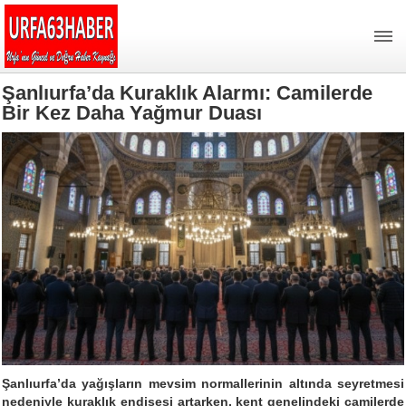
Şanlıurfa’da Kuraklık Alarmı: Camilerde
Bir Kez Daha Yağmur Duası
Şanlıurfa’da yağışların mevsim normallerinin altında seyretmesi
nedeniyle kuraklık endişesi artarken, kent genelindeki camilerde