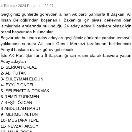
4 Temmuz 2024 Perşembe 23:07
Geçtiğimiz günlerde görevden alınan Ak parti Şanlıurfa İl Başkanı Ali
İhsan Delioğlu'ndan boşanan İl Bakanlığı için siyasi deneyimi olan
isimlerinde aralarında bulunduğu 24 aday adayı il başkanı olmak için
resmi başvuruda bulundular.
Başvuruda bulunan aday adayları geçtiğimiz günlerde yapılan temayül
yoklaması sonrası Ak parti Genel Merkezi tarafından belirlenecek
Aday il başkanı olarak görev getirilecek
İşte AK Parti Şanlıurfa İl Başkanlığı için resmi olarak başvuru yapan
Aday adayları
1- SERKAN OFLAZ
2- ALİ TUTAK
3- SÜLEYMAN ELGÜN
4- EYYÜP ÖNCEL
5- SELEHATTİN TOKMAK
6-REMZİ TÜRKMEN
7-REŞİT ÖZCAN
8-ABDULLAH BARUT
9- МЕНMET ALTUN
10- MUSTAFA TEPE
11- NEVZAT AKSOY