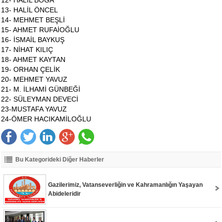
12- HALİL BOĞA
13- HALİL ÖNCEL
14- MEHMET BEŞLİ
15- AHMET RUFAİOĞLU
16- İSMAİL BAYKUŞ
17- NİHAT KILIÇ
18- AHMET ΚΑΥΤΑΝ
19- ORHAN ÇELİK
20- МЕНМET YAVUZ
21- M. İLHAMİ GÜNBEĞİ
22- SÜLEYMAN DEVECİ
23-MUSTAFA YAVUZ
24-ÖMER HACIKAMİLOĞLU
Bu Kategorideki Diğer Haberler
Gazilerimiz, Vatanseverliğin ve Kahramanlığın Yaşayan
Abideleridir