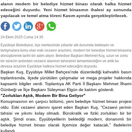
alanın modern bir belediye hizmet binası olarak halka hizmet
edeceğini duyurdu. Yeni hizmet binasının ihalesi ay sonunda
yapılacak ve temel atma töreni Kasım ayında gerçekleştirilecek.
24 Ekim 2025 Cuma 14:35
Eyyübiye Belediyesi, ilçe merkezinde yıllardır atıl durumda bekleyen ve
tartışmalara konu olan eski cezaevi arazisini, modern bir belediye hizmet binasına
dönüştürerek tarihi bir adım atıyor. Belediye Başkanı Mehmet Kuş, uzun ve zorlu
bir sürecin ardından cezaevi alanının tahsisinin tamamlandığını ve artık bu
devasa arazinin Eyyübiye halkına hizmet edeceğini duyurdu.
Başkan Kuş, Eyyübiye Millet Bahçesi’nde düzenlediği kahvaltılı basın
toplantısında, ilçede yürütülen çalışmalar ve mega projeler hakkında
kapsamlı bilgiler verdi. Toplantıya AK Parti İl Başkanı Mehmet İlhami
Günbeği ve İlçe Başkanı Süleyman Elgün de katılım gösterdi.
"Zorlukları Aştık, Modern Bir Bina Geliyor"
Konuşmasının en çarpıcı bölümü, yeni belediye hizmet binası projesi
oldu. Eski cezaevi alanını işaret eden Başkan Kuş, "Cezaevi yerinin
tahsisi ve yıkımı kolay olmadı. Bürokratik ve fiziki zorlukları bir bir
aştık. Şimdi orası, Eyyübiyelilerin beklediği modern, donanımlı bir
belediye hizmet binası olarak ilçemize değer katacak," ifadelerini
kullandı.