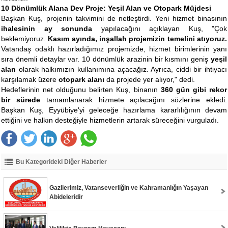
10 Dönümlük Alana Dev Proje: Yeşil Alan ve Otopark Müjdesi
Başkan Kuş, projenin takvimini de netleştirdi. Yeni hizmet binasının
ihalesinin ay sonunda
yapılacağını açıklayan Kuş, "Çok
beklemiyoruz.
Kasım ayında, inşallah projemizin temelini atıyoruz.
Vatandaş odaklı hazırladığımız projemizde, hizmet birimlerinin yanı
sıra önemli detaylar var. 10 dönümlük arazinin bir kısmını geniş
yeşil
alan
olarak halkımızın kullanımına açacağız. Ayrıca, ciddi bir ihtiyacı
karşılamak üzere
otopark alanı
da projede yer alıyor," dedi.
Hedeflerinin net olduğunu belirten Kuş, binanın
360 gün gibi rekor
bir sürede
tamamlanarak hizmete açılacağını sözlerine ekledi.
Başkan Kuş, Eyyübiye'yi geleceğe hazırlama kararlılığının devam
ettiğini ve halkın desteğiyle hizmetlerin artarak süreceğini vurguladı.
Bu Kategorideki Diğer Haberler
Gazilerimiz, Vatanseverliğin ve Kahramanlığın Yaşayan
Abideleridir