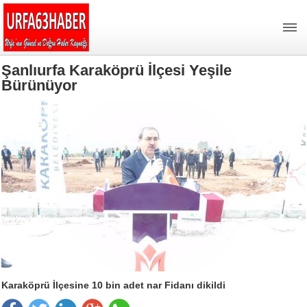
Şanlıurfa Karaköprü İlçesi Yeşile
Bürünüyor
Karaköprü İlçesine 10 bin adet nar Fidanı dikildi