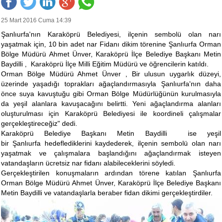
25 Mart 2016 Cuma 14:39
Şanlıurfa'nın Karaköprü Belediyesi, ilçenin sembolü olan narı
yaşatmak için, 10 bin adet nar Fidanı dikim törenine Şanlıurfa Orman
Bölge Müdürü Ahmet Ünver, Karaköprü İlçe Belediye Başkanı Metin
Baydilli , Karaköprü İlçe Milli Eğitim Müdürü ve öğrencilerin katıldı.
Orman Bölge Müdürü Ahmet Ünver , Bir ulusun uygarlık düzeyi,
üzerinde yaşadığı toprakları ağaçlandırmasıyla Şanlıurfa'nın daha
önce suya kavuştuğu gibi Orman Bölge Müdürlüğünün kurulmasıyla
da yeşil alanlara kavuşacağını belirtti. Yeni ağaçlandırma alanları
oluşturulması için Karaköprü Belediyesi ile koordineli çalışmalar
gerçekleştireceğiz" dedi.
Karaköprü Belediye Başkanı Metin Baydilli ise yeşil
bir Şanlıurfa hedeflediklerini kaydederek, ilçenin sembolü olan narı
yaşatmak ve çalışmalara başlandığını ağaçlandırmak isteyen
vatandaşların ücretsiz nar fidanı alabileceklerini söyledi.
Gerçekleştirilen konuşmaların ardından törene katılan Şanlıurfa
Orman Bölge Müdürü Ahmet Ünver, Karaköprü İlçe Belediye Başkanı
Metin Baydilli ve vatandaşlarla beraber fidan dikimi gerçekleştirdiler.