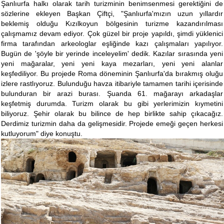
Şanlıurfa halkı olarak tarih turizminin benimsenmesi gerektiğini de
sözlerine ekleyen Başkan Çiftçi, "Şanlıurfa'mızın uzun yıllardır
beklemiş olduğu Kızılkoyun bölgesinin turizme kazandırılması
çalışmamız devam ediyor. Çok güzel bir proje yapıldı, şimdi yüklenici
firma tarafından arkeologlar eşliğinde kazı çalışmaları yapılıyor.
Bugün de 'şöyle bir yerinde inceleyelim' dedik. Kazılar sırasında yeni
yeni mağaralar, yeni yeni kaya mezarları, yeni yeni alanlar
keşfediliyor. Bu projede Roma döneminin Şanlıurfa'da bırakmış oluğu
izlere rastlıyoruz. Bulunduğu havza itibariyle tamamen tarihi içerisinde
bulunduran bir arazi burası. Şuanda 61. mağarayı arkadaşlar
keşfetmiş durumda. Turizm olarak bu gibi yerlerimizin kıymetini
biliyoruz. Şehir olarak bu bilince de hep birlikte sahip çıkacağız.
Derdimiz turizmin daha da gelişmesidir. Projede emeği geçen herkesi
kutluyorum" diye konuştu.