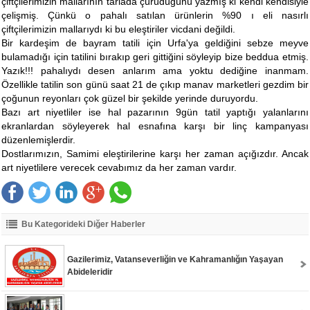
çiftçilerimizin mallarının tarlada çürüdüğünü yazmış ki kendi kendisiyle
çelişmiş. Çünkü o pahalı satılan ürünlerin %90 ı eli nasırlı
çiftçilerimizin mallarıydı ki bu eleştiriler vicdani değildi.
Bir kardeşim de bayram tatili için Urfa'ya geldiğini sebze meyve
bulamadığı için tatilini bırakıp geri gittiğini söyleyip bize beddua etmiş.
Yazık!!! pahalıydı desen anlarım ama yoktu dediğine inanmam.
Özellikle tatilin son günü saat 21 de çıkıp manav marketleri gezdim bir
çoğunun reyonları çok güzel bir şekilde yerinde duruyordu.
Bazı art niyetliler ise hal pazarının 9gün tatil yaptığı yalanlarını
ekranlardan söyleyerek hal esnafına karşı bir linç kampanyası
düzenlemişlerdir.
Dostlarımızın, Samimi eleştirilerine karşı her zaman açığızdır. Ancak
art niyetlilere verecek cevabımız da her zaman vardır.
Bu Kategorideki Diğer Haberler
Gazilerimiz, Vatanseverliğin ve Kahramanlığın Yaşayan
Abideleridir