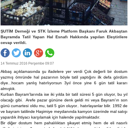
ŞUTİM Derneği ve STK İzleme Platform Başkanı Faruk Akbaştan
Bayramda Tatil Yapan Hal Esnafı Hakkında yapılan Eleştirilere
cevap verildi.
14 Temmuz 2016 Perşembe 09:07
Akbaş açıklamasında şu ifadelere yer verdi Çok değerli bir dostum
yazmış ömründe hal pazarının böyle tatil yaptığını ilk defa gördüm
diye...hocam yanlış hatırlıyorsun 3yıl önce yine 6 gün tatil kararı
almıştık.
Kurban Bayram'larında ise iki yılda bir tatil süresi 5 gün oluyor, bu yıl
olacağı gibi. Arefe pazar gününe denk geldi mi veya Bayram'ın son
günü cumartesi oldu mu, tatil 5 gün oluyor.. hatırlayanlar bilir. 1992 de
ve bayram tatilinde Haşimiye meydanında kamyon üzerinde mal satışı
yapardık ihtiyacı karşılamak için halende yapılmaktadır.
Bir diğer dostum hem pahalılıktan şikayet etmiş hem de eli nasırlı