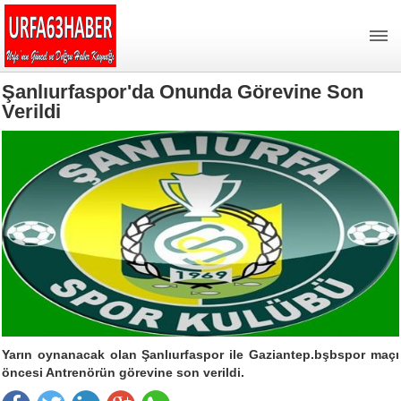
Şanlıurfaspor'da Onunda Görevine Son
Verildi
Yarın oynanacak olan Şanlıurfaspor ile Gaziantep.bşbspor maçı
öncesi Antrenörün görevine son verildi.