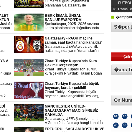
Cumartesi günü oynanması
FUTBOL 
ü
planlanan Galatasaray ile
18
Rams Ba
Fenerbahçe arasındaki Turkcell
dettin
Süper Kupa Finali’nin maç saati,
ALET
BERK İSMAİL ÜNSAL
�ampiyonl
olumsuz hava koşulları nedeniyle
KTUR
ŞANLIURFASPOR’DA!
değiştirildi.
 Mustafa
Şanlıurfaspor, 2025–2026 sezonu
S�per 
ynanan
kadro planlamaları doğrultusunda
da
tecrübeli forvet Berk İsmail Ünsal’ı
renklerine bağladı
Galatasaray - PAOK maçı ne
zaman, saat kaçta hangi kanalda?
Galatasaray, UEFA Avrupa Ligi ilk
ası
hafta maçında yarın Yunanistan'ın
sı
PAOK takımını konuk edecek.
Çok 
rbahçe
Galatasaray - PAOK Avrupa Ligi
YA A
Ziraat Türkiye Kupası'nda Kura
 sonucu
maçı şifresiz mi?
Çekimi Gerçekleşti!
Ziraat Türkiye Kupası son 16 turu
�ans T
er Kupa
kura çekimi Riva'daki Hasan Doğan
ararı
Milli Takımlar Kamp ve Eğitim
iyor.
Tesisleri'nde gerçekleştirildi. İşte
tasaray
Ziraat Türkiye Kupası'nda büyük
ol
Beşiktaş, Fenerbahçe ve
heyecan, kuralar çekildi!
akat ve
Galatasaray'ın rakipleri...
Ziraat Türkiye Kupası'nda büyük
ı Urfa'ya
 mi?
heyecan, kuralar çekildi! Beşiktaş,
hçe A
On Num
öndü
Fenerbahçe ve Galatasaray'ın
kladı
rakipleri belli oldu, tek maçlı
EDİ
MANCHESTER UNİTED-
eleminasyon sistemine göre
bu 2.
GALATASARAY MAÇI ŞİFRESİZ
oynanacak.
asaray,
KANALDA
01
10
Galatasaray, UEFA Şampiyonlar Ligi
-2 yendi
A Grubu 2. hafta maçı hangi kanalda
49
50
yayınlanacak
İRİ
ERTUĞRUL SAĞLAM DOSTLUK VE