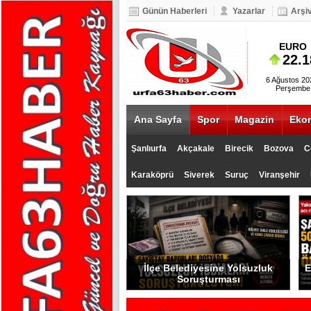
Günün Haberleri
Yazarlar
Arşi
BIST 100
EURO
5.093
22.18
6 Ağustos 20
Perşembe
Ana Sayfa
Spor
Magazin
Eko
Şanlıurfa
Akçakale
Birecik
Bozova
C
Karaköprü
Siverek
Suruç
Viranşehir
İlçe Belediyesine Yolsuzluk
E
Soruşturması