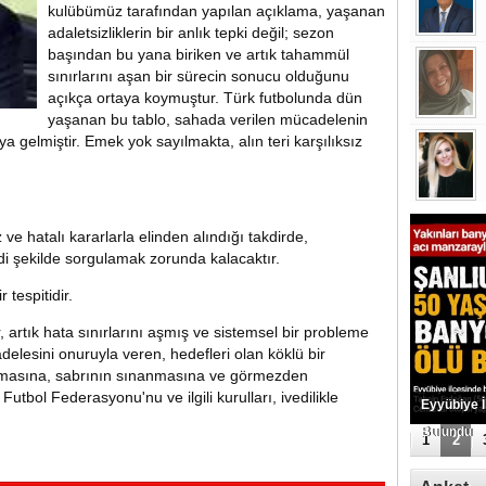
kulübümüz tarafından yapılan açıklama, yaşanan
adaletsizliklerin bir anlık tepki değil; sezon
başından bu yana biriken ve artık tahammül
sınırlarını aşan bir sürecin sonucu olduğunu
açıkça ortaya koymuştur. Türk futbolunda dün
yaşanan bu tablo, sahada verilen mücadelenin
ya gelmiştir. Emek yok sayılmakta, alın teri karşılıksız
ve hatalı kararlarla elinden alındığı takdirde,
i şekilde sorgulamak zorunda kalacaktır.
 tespitidir.
 artık hata sınırlarını aşmış ve sistemsel bir probleme
lesini onuruyla veren, hedefleri olan köklü bir
lmasına, sabrının sınanmasına ve görmezden
tbol Federasyonu'nu ve ilgili kurulları, ivedilikle
Eyyübiye 
Bulundu
1
2