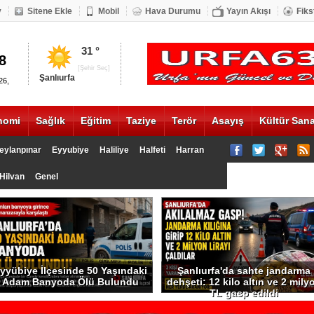
v
Sitene Ekle
Mobil
Hava Durumu
Yayın Akışı
Fiks
DOLAR
ALTIN
31 °
20.17
1335
[Şehir Seç]
Şanlıurfa
26,
nomi
Sağlık
Eğitim
Taziye
Terör
Asayış
Kültür Sana
eylanpınar
Eyyubiye
Haliliye
Halfeti
Harran
Hilvan
Genel
yyübiye İlçesinde 50 Yaşındaki
Şanlıurfa'da sahte jandarma
Adam Banyoda Ölü Bulundu
dehşeti: 12 kilo altın ve 2 mily
TL gasp edildi