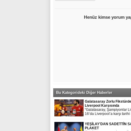
Bu Kategorideki Diğer Haberler
Galatasaray Zorlu Fikstürd
Liverpool Karşısında
“Galatasaray, Şampiyonlar L
16’da Liverpool’a karşı tarihi 
sınav veriyor. Yoğun fikstür 
2-3 günde bir maç oynayaca
YEŞİLAY'DAN SADETTİN 
sarı-kırmızılılar, kart sınırların
PLAKET
gözetmek zorunda.”