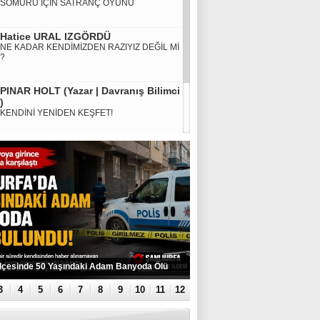
SÖMÜRÜ İÇİN SATRANÇ OYUNU
Hatice URAL IZGÖRDÜ
NE KADAR KENDİMİZDEN RAZIYIZ DEĞİL Mİ
?
PINAR HOLT (Yazar | Davranış Bilimci
)
KENDİNİ YENİDEN KEŞFET!
MURAT KÜÇÜK
SMA HASTALIĞINA KARŞI DEVLET DESTEĞİ
ŞART
İlçesinde 50 Yaşındaki Adam Banyoda Ölü
3
4
5
6
7
8
9
10
11
12