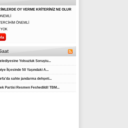
İMLERDE OY VERME KRİTERİNİZ NE OLUR
ÖNEMLİ
TERCİHİM ÖNEMLİ
GALATASARAY–
BAŞKAN
Fenerbahçe-
 YOK
FENERBAHÇE
SARAÇOĞLU
Galatasaray
DERBİSİNİN
ADALET YOKSA
derbisinin hakemi
SAATİ DEĞİŞTİ
MÜCADELE DE
belli oldu
YOKTUR
Saat
Belediyesine Yolsuzluk Soruştu...
iye İlçesinde 50 Yaşındaki A...
urfa'da sahte jandarma dehşeti...
ek Partisi Resmen Feshedildi! TBM...