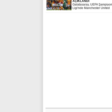
AÇIKLANDI
Galatasaray, UEFA Şampiyon
Ligi'nde Manchester United
karşısındaki ilk onbirleri açık