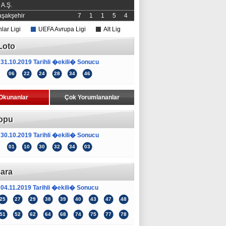
A.Ş.
şakşehir
7
1
1
5
4
ar Ligi
UEFA Avrupa Ligi
Alt Lig
Loto
31.10.2019 Tarihli �ekili� Sonucu
06
22
24
28
34
46
Okunanlar
Çok Yorumlananlar
opu
30.10.2019 Tarihli �ekili� Sonucu
01
10
30
32
34
03
ara
04.11.2019 Tarihli �ekili� Sonucu
25
27
29
38
39
40
43
47
48
51
52
62
64
68
74
75
77
78