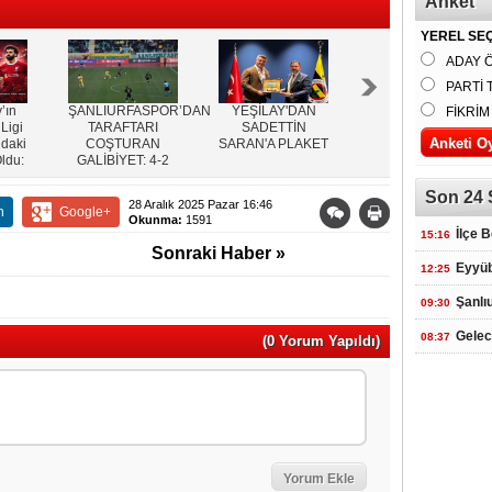
Anket
YEREL SEÇ
ADAY 
PARTİ 
’ın
ŞANLIURFASPOR’DAN
YEŞİLAY'DAN
ŞEHİT HALİT
FİKRİM
Ligi
TARAFTARI
SADETTİN
ŞILTAK
daki
COŞTURAN
SARAN'A PLAKET
İLKOKULU’NDA
Oldu:
GALİBİYET: 4-2
SINIFLAR ARASI
l
SATRANÇ
TURNUVASI
Son 24 
28 Aralık 2025 Pazar 16:46
DÜZENLENDİ
n
Google+
Okunma:
1591
İlçe 
15:16
Sonraki Haber »
Eyyüb
12:25
Şanlı
09:30
Gelec
08:37
(0 Yorum Yapıldı)