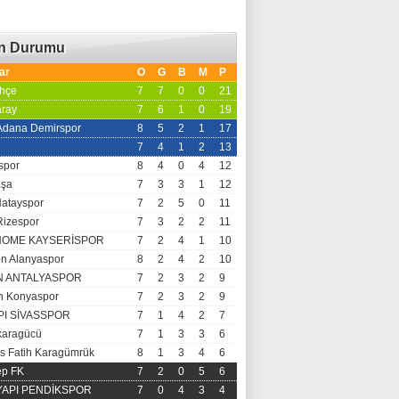
an Durumu
ar
O
G
B
M
P
hçe
7
7
0
0
21
aray
7
6
1
0
19
 Adana Demirspor
8
5
2
1
17
7
4
1
2
13
spor
8
4
0
4
12
aşa
7
3
3
1
12
Hatayspor
7
2
5
0
11
Rizespor
7
3
2
2
11
OME KAYSERİSPOR
7
2
4
1
10
n Alanyaspor
8
2
4
2
10
N ANTALYASPOR
7
2
3
2
9
 Konyaspor
7
2
3
2
9
PI SİVASSPOR
7
1
4
2
7
aragücü
7
1
3
3
6
s Fatih Karagümrük
8
1
3
4
6
ep FK
7
2
0
5
6
 YAPI PENDİKSPOR
7
0
4
3
4