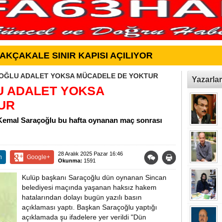
AKÇAKALE SINIR KAPISI AÇILIYOR
OĞLU ADALET YOKSA MÜCADELE DE YOKTUR
Yazarlar
 ADALET YOKSA
UR
 Kemal Saraçoğlu bu hafta oynanan maç sonrası
28 Aralık 2025 Pazar 16:46
n
Google+
Okunma:
1591
Kulüp başkanı Saraçoğlu dün oynanan Sincan
belediyesi maçında yaşanan haksız hakem
hatalarından dolayı bugün yazılı basın
açıklaması yaptı. Başkan Saraçoğlu yaptığı
açıklamada şu ifadelere yer verildi "Dün