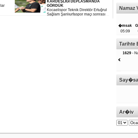
KARDEŞLİĞİ DEPLASMANDA
lar
GÖRDÜK
Namaz V
Kocaelispor Teknik Direktör Ertuğrul
landı
Sağlam Şanlıurfaspor maçı sonrası
açıklamalarda bulundu
�msak
G
05:09
Tariht
1629
- Na
Say�sa
Ar�iv