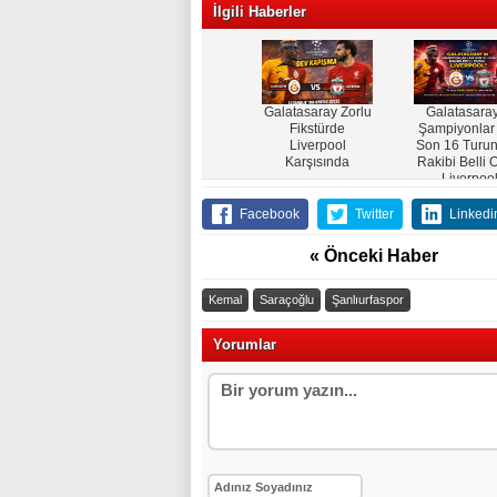
İlgili Haberler
Galatasaray Zorlu
Galatasaray
Fikstürde
Şampiyonlar 
Liverpool
Son 16 Turun
Karşısında
Rakibi Belli 
Liverpoo
Facebook
Twitter
Linkedi
« Önceki Haber
Kemal
Saraçoğlu
Şanlıurfaspor
Yorumlar