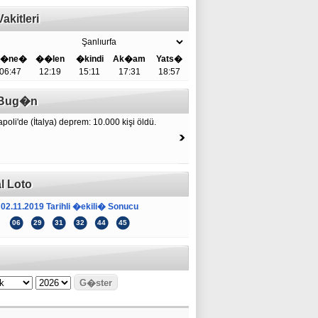
akitleri
�ne�
��len
�kindi
Ak�am
Yats�
06:47
12:19
15:11
17:31
18:57
e Bug�n
poli'de (İtalya) deprem: 10.000 kişi öldü.
l Loto
02.11.2019 Tarihli �ekili� Sonucu
06
29
31
32
44
45