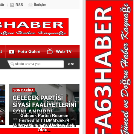
tür
RSS
İletişim
t
Foto Galeri
Web TV
Gelecek Partisi Resmen
on
Feshedildi! TBMM'deki 4
Milletvekilinin Yol Haritası Belli
Oldu...