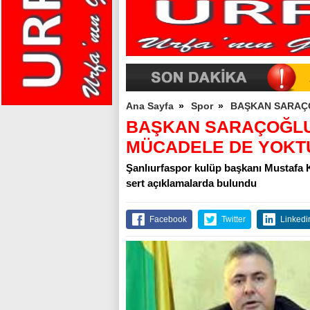
Ana Sayfa
»
Spor
»
BAŞKAN SARAÇ
BAŞKAN SARAÇOĞLU
MÜCADELE DE YOKT
Şanlıurfaspor kulüp başkanı Mustafa
sert açıklamalarda bulundu
Facebook
Twitter
Linkedi