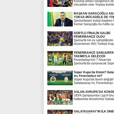
Kuruluş amacı uyuşturucu ile
mücadele olan Yeşilay kulüb
uyuşturucu testi pozitif çıkan
Fenerbahçe kulüp başkanı Sa
BAŞKAN SARAÇOĞLU AD
saran 'a plaket verildi
YOKSA MÜCADELE DE YO
Şanlıurfaspor kulüp başkanı
Kemal Saraçoğlu bu hafta o
maç sonrası sert açıklamalar
bulundu
DÖRTLÜ FİNALİN GALİBİ
FENERBAHÇE OLDU
Şanlıurfa’nın ev sahipliğinde
düzenlenen ING Türkiye Kup
2025 Dörtlü Final karşılaşma
bugün oynanacak olan Fene
FENERBAHÇE ŞANLIURFA’
Beko ile Beşiktaş Fibabanka
TAKIMIYLA GELECEK
belirleyecek
Fenerbahçe'nin 7 Nisan'da
Şanlıurfa'da oynanacak Süp
maçına U19 takımıyla çıkma k
almasının yakınları devam ed
Süper Kupa'da Kimin? Gala
Fenerbahçe Başkan Vekili Er
mı, Fenerbahçe mi?
Bilecik, yaptığı açıklamada s
Süper Kupa'da favori değişti!
cezalılar dışında A Takımı'mız
Galatasaray mı, Fenerbahçe
götüreceğiz. Urfa'ya Fenerba
Oranları görenler şaşkına d
Takımı'nı seyredebileceği açı
ASLAN AVRUPA'DA KÜKR
UEFA Şampiyonlar Ligi A Gru
haftasında temsilcimiz Galat
deplasmanda İngiltere'nin
Manchester United takımını 3
GALATASARAY'IN İLK ONB