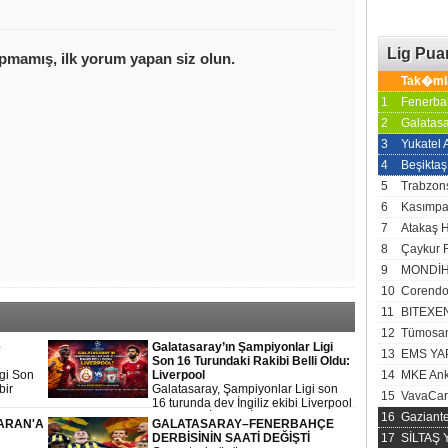
Lig Pu
Tak�ml
1
Fenerba
2
Galatas
3
Yukatel
4
Beşiktaş
5
Trabzon
6
Kasımp
7
Atakaş 
8
Çaykur 
9
MONDİH
10
Corendo
11
BITEXE
12
Tümosan
e
Galatasaray’ın Şampiyonlar Ligi
13
EMS YA
Son 16 Turundaki Rakibi Belli Oldu:
igi Son
Liverpool
14
MKE Ank
bir
Galatasaray, Şampiyonlar Ligi son
15
VavaCar
nedeniyle
16 turunda dev İngiliz ekibi Liverpool
k olan
ile eşleşti. İlk maç İstanbul’da, rövanş
16
Gaziant
SARAN'A
GALATASARAY–FENERBAHÇE
ı da
İngiltere’de oynanacak.
DERBİSİNİN SAATİ DEĞİŞTİ
17
SİLTAŞ