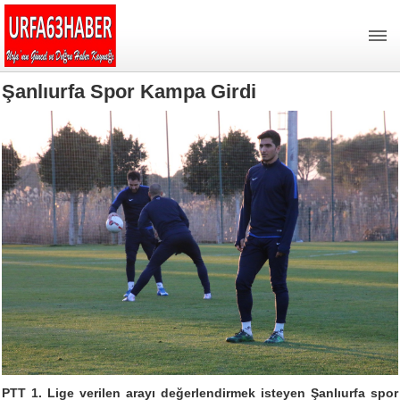
Şanlıurfa Spor Kampa Girdi
PTT 1. Lige verilen arayı değerlendirmek isteyen Şanlıurfa spor