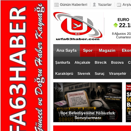
Günün Haberleri
Yazarlar
Arşi
BIST 100
EURO
5.093
22.1
8 Ağustos 20
Cumartesi
Ana Sayfa
Spor
Magazin
Eko
Şanlıurfa
Akçakale
Birecik
Bozova
C
Karaköprü
Siverek
Suruç
Viranşehir
İlçe Belediyesine Yolsuzluk
E
Soruşturması