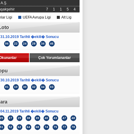
A.Ş.
şakşehir
7
1
1
5
4
ar Ligi
UEFA Avrupa Ligi
Alt Lig
Loto
31.10.2019 Tarihli �ekili� Sonucu
06
22
24
28
34
46
Okunanlar
Çok Yorumlananlar
opu
30.10.2019 Tarihli �ekili� Sonucu
01
10
30
32
34
03
ara
04.11.2019 Tarihli �ekili� Sonucu
25
27
29
38
39
40
43
47
48
51
52
62
64
68
74
75
77
78