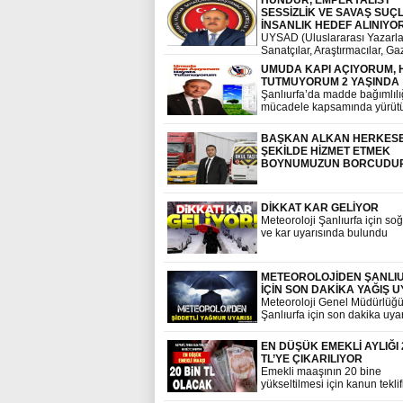
HÜNDÜR, EMPERYALİST
raporları, milyonlarca liralık i
SESSİZLİK VE SAVAŞ SUÇL
MASAK incelemeleri ve tanık
İNSANLIK HEDEF ALINIYO
ifadeleri girdi.
UYSAD (Uluslararası Yazarla
Sanatçılar, Araştırmacılar, Ga
Derneği) Genel Başkanı Cu
UMUDA KAPI AÇIYORUM, 
Hündür,ABD, İsrail ve İran s
TUTMUYORUM 2 YAŞINDA
ilişkin şok edici bir basın açı
Şanlıurfa’da madde bağımlılı
yaptı.
mücadele kapsamında yürüt
“Umuda Kapı Açıyorum, Haya
Tutunuyorum” projesi ikinci yı
BAŞKAN ALKAN HERKESE
başarıyla tamamladı.
ŞEKİLDE HİZMET ETMEK
BOYNUMUZUN BORCUDU
DİKKAT KAR GELİYOR
Meteoroloji Şanlıurfa için so
ve kar uyarısında bulundu
METEOROLOJİDEN ŞANLI
İÇİN SON DAKİKA YAĞIŞ U
Meteoroloji Genel Müdürlüğ
Şanlıurfa için son dakika uyar
EN DÜŞÜK EMEKLİ AYLIĞI 
TL’YE ÇIKARILIYOR
Emekli maaşının 20 bine
yükseltilmesi için kanun teklif
Türkiye Büyük Millet Meclisi