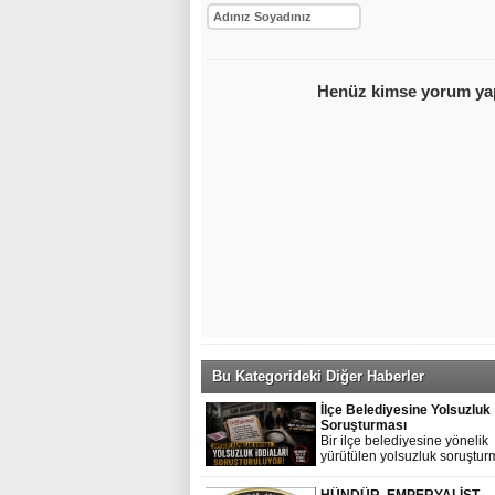
Bu Kategorideki Diğer Haberler
İlçe Belediyesine Yolsuzluk
Soruşturması
Bir ilçe belediyesine yönelik
yürütülen yolsuzluk soruştu
dikkat çeken ayrıntılar ortaya ç
Soruşturma dosyasına Sayış