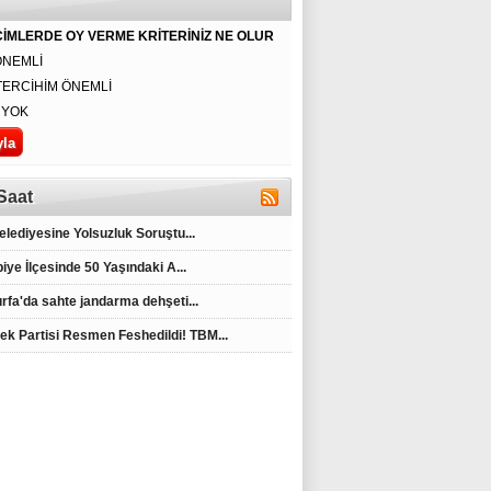
İMLERDE OY VERME KRİTERİNİZ NE OLUR
ÖNEMLİ
TERCİHİM ÖNEMLİ
BBDK'DAN GECE
BAŞKAN ALKAN
EYYÜBİYE’NİN
 YOK
YARISI KARARI
HERKESE EŞİT
YÜKSEK
ŞEKİLDE HİZMET
KESİMLERİNDE
ETMEK
KAR YAĞIŞI
BOYNUMUZUN
BAŞLADI,
BORCUDUR
EKİPLER
Saat
SAHADA
Belediyesine Yolsuzluk Soruştu...
iye İlçesinde 50 Yaşındaki A...
urfa'da sahte jandarma dehşeti...
ek Partisi Resmen Feshedildi! TBM...