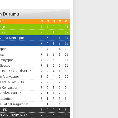
an Durumu
ar
O
G
B
M
P
hçe
7
7
0
0
21
aray
7
6
1
0
19
 Adana Demirspor
8
5
2
1
17
7
4
1
2
13
spor
8
4
0
4
12
aşa
7
3
3
1
12
Hatayspor
7
2
5
0
11
Rizespor
7
3
2
2
11
OME KAYSERİSPOR
7
2
4
1
10
n Alanyaspor
8
2
4
2
10
N ANTALYASPOR
7
2
3
2
9
 Konyaspor
7
2
3
2
9
PI SİVASSPOR
7
1
4
2
7
aragücü
7
1
3
3
6
s Fatih Karagümrük
8
1
3
4
6
ep FK
7
2
0
5
6
 YAPI PENDİKSPOR
7
0
4
3
4