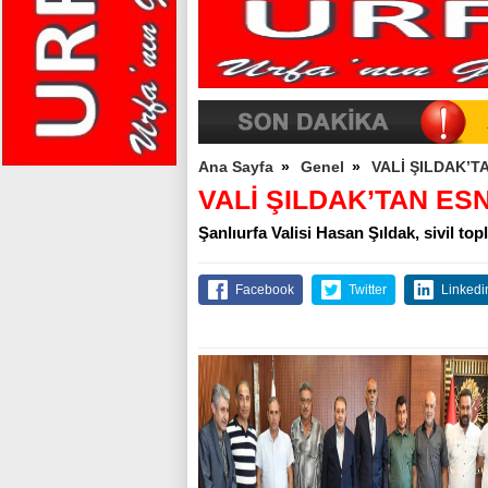
Ana Sayfa
»
Genel
»
VALİ ŞILDAK’T
VALİ ŞILDAK’TAN ES
Şanlıurfa Valisi Hasan Şıldak, sivil to
Facebook
Twitter
Linkedi