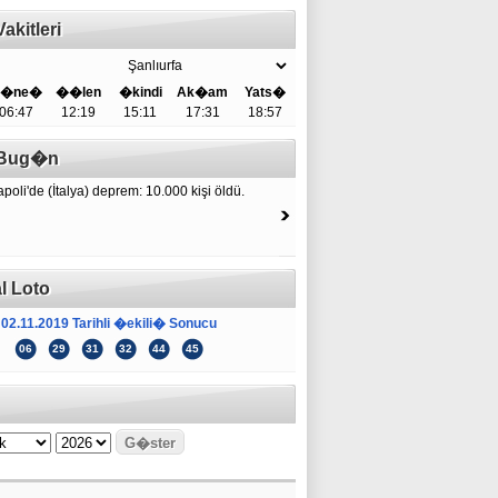
akitleri
�ne�
��len
�kindi
Ak�am
Yats�
06:47
12:19
15:11
17:31
18:57
e Bug�n
poli'de (İtalya) deprem: 10.000 kişi öldü.
l Loto
02.11.2019 Tarihli �ekili� Sonucu
06
29
31
32
44
45