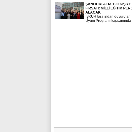
sunludu
ŞANLIURFA’DA 190 KİŞİYE 
FIRSATI: MİLLİ EĞİTİM PE
ALACAK
İŞKUR tarafından duyurulan 
Uyum Programı kapsamında
Şanlıurfa İl Milli Eğitim Müdü
bünyesinde 190 kişi istihdam
edilecek. Başvurular 9 Ocak’
erecek.