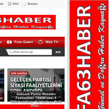
tür
RSS
İletişim
t
Foto Galeri
Web TV
Gelecek Partisi Resmen
on
Feshedildi! TBMM'deki 4
Milletvekilinin Yol Haritası Belli
Oldu...