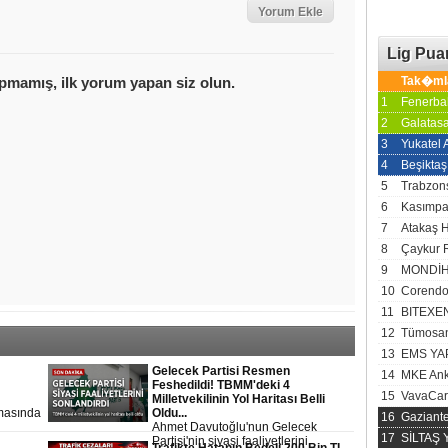
Lig Pu
Tak�ml
1
Fenerba
2
Galatas
3
Yukatel
4
Beşiktaş
5
Trabzon
6
Kasımp
7
Atakaş 
8
Çaykur 
9
MONDİH
10
Corendo
11
BITEXE
12
Tümosan
13
EMS YA
Gelecek Partisi Resmen
14
MKE Ank
Feshedildi! TBMM'deki 4
15
VavaCar
Milletvekilinin Yol Haritası Belli
rmasında
Oldu...
16
Gaziant
ıktı.
Ahmet Davutoğlu'nun Gelecek
17
SİLTAŞ
tay
Partisi'nin siyasi faaliyetlerini