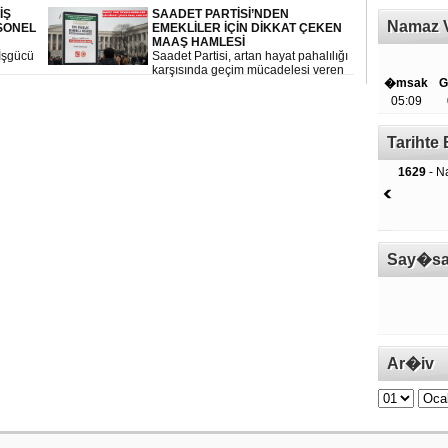
aralarında bulunduğu 63 ilde
İŞ
SAADET PARTİSİ’NDEN
jandarma ekiplerince düzenlenen
Namaz V
RSONEL
EMEKLİLER İÇİN DİKKAT ÇEKEN
geniş çaplı operasyonlarda tonlarca
MAAŞ HAMLESİ
uyuşturucu ele geçirildi, yüzlerce
İşgücü
Saadet Partisi, artan hayat pahalılığı
şüpheli yakalandı.
karşısında geçim mücadelesi veren
�msak
G
rlüğü
emekliler için en düşük emekli
maaşının asgari ücret seviyesine
05:09
ta sona
yükseltilmesini içeren kanun teklifini
Meclis’e sundu.
Tariht
1629
- Na
Say�sa
Ar�iv