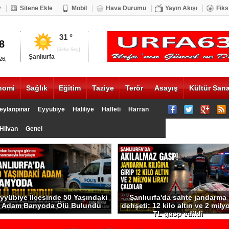
v
Sitene Ekle
Mobil
Hava Durumu
Yayın Akışı
Fiks
DOLAR
ALTIN
31 °
8
20.17
1335
[Şehir Seç]
Şanlıurfa
26,
nomi
Sağlık
Eğitim
Taziye
Terör
Asayış
Kültür Sana
eylanpınar
Eyyubiye
Haliliye
Halfeti
Harran
Hilvan
Genel
yyübiye İlçesinde 50 Yaşındaki
Şanlıurfa'da sahte jandarma
Adam Banyoda Ölü Bulundu
dehşeti: 12 kilo altın ve 2 mily
TL gasp edildi