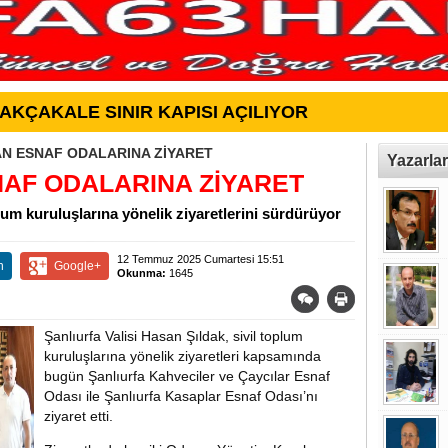
AKÇAKALE SINIR KAPISI AÇILIYOR
AN ESNAF ODALARINA ZİYARET
Yazarlar
NAF ODALARINA ZİYARET
plum kuruluşlarına yönelik ziyaretlerini sürdürüyor
12 Temmuz 2025 Cumartesi 15:51
n
Google+
Okunma:
1645
Şanlıurfa Valisi Hasan Şıldak, sivil toplum
kuruluşlarına yönelik ziyaretleri kapsamında
bugün Şanlıurfa Kahveciler ve Çaycılar Esnaf
Odası ile Şanlıurfa Kasaplar Esnaf Odası’nı
ziyaret etti.