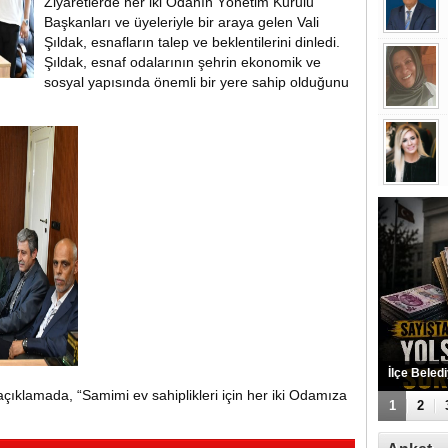
Ziyaretlerde her iki Odanın Yönetim Kurulu
Başkanları ve üyeleriyle bir araya gelen Vali
Şıldak, esnafların talep ve beklentilerini dinledi.
Şıldak, esnaf odalarının şehrin ekonomik ve
sosyal yapısında önemli bir yere sahip olduğunu
Eyyübiye 
 açıklamada, “Samimi ev sahiplikleri için her iki Odamıza
Bulundu
1
2