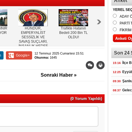
Anket
YEREL SEÇ
ADAY 
PARTİ 
INIR
HÜNDÜR,
Trafikte Hatanın
Başkan
FİKRİM
IYOR
EMPERYALİST
Bedeli 200 Bin TL
Kuş,Kapısı
SESSİZLİK VE
OLDU!
Çalınmadık İhtiyaç
SAVAŞ SUÇLARI,
Sahibi
İNSANLIK HEDEF
Kalmayacak
ALINIYOR
Son 24 
12 Temmuz 2025 Cumartesi 15:51
n
Google+
Okunma:
1645
İlçe 
15:16
Eyyüb
12:25
Sonraki Haber »
Şanlı
09:30
Gelec
08:37
(0 Yorum Yapıldı)