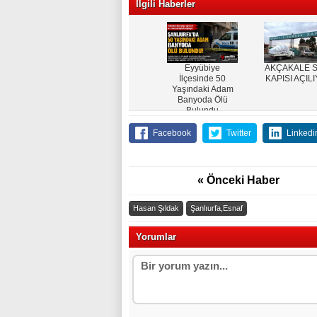
İlgili Haberler
Eyyübiye
AKÇAKALE S
İlçesinde 50
KAPISI AÇIL
Yaşındaki Adam
Banyoda Ölü
Bulundu
Facebook
Twitter
Linkedi
« Önceki Haber
Hasan Şıldak
Şanlıurfa,Esnaf
Yorumlar