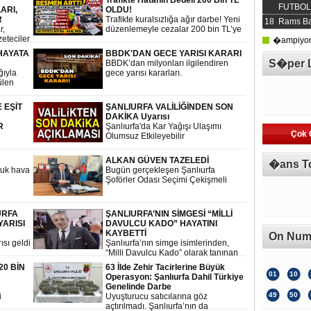
Trafikte Hatanın Bedeli 200 Bin TL
haleler,
sonlandırdıklarını açıklamasının
FUTBOL 
ARI,
OLDU!
ardından gözler TBMM'deki 4
R
Trafikte kuralsızlığa ağır darbe! Yeni
18
Rams Ba
Gelecek Partili milletvekiline çevrildi.
r,
düzenlemeyle cezalar 200 bin TL’ye
Selçuk Özdağ, milletvekillerinin Yeni
zeteciler
kadar yükseldi, birçok ihlalde
�ampiyonl
Yol Grubu'nda bağımsız olarak
ma
ehliyete el koyma uygulaması
HAYATA
görevlerini sürdüreceğini duyurdu.
BBDK'DAN GECE YARISI KARARI
avaşına
başlatıldı.
S�per 
BBDK’dan milyonları ilgilendiren
klaması
ğıyla
gece yarısı kararları.
ülen
ta
lını
 EŞİT
ŞANLIURFA VALİLİĞİNDEN SON
DAKİKA Uyarısı
R
Şanlıurfa'da Kar Yağışı Ulaşımı
Çok 
Olumsuz Etkileyebilir
ALKAN GÜVEN TAZELEDİ
�ans T
ğuk hava
Bugün gerçekleşen Şanlıurfa
Şoförler Odası Seçimi Çekişmeli
Geçti
URFA
ŞANLIURFA’NIN SİMGESİ “MİLLİ
YARISI
DAVULCU KADO” HAYATINI
ü
KAYBETTİ
On Num
ısı geldi
Şanlıurfa’nın simge isimlerinden,
“Milli Davulcu Kado” olarak tanınan
Kadir Eğlence hayatını kaybetti.
20 BİN
63 İlde Zehir Tacirlerine Büyük
01
10
Operasyon: Şanlıurfa Dahil Türkiye
Genelinde Darbe
49
50
i
Uyuşturucu satıcılarına göz
ne
açtırılmadı. Şanlıurfa’nın da