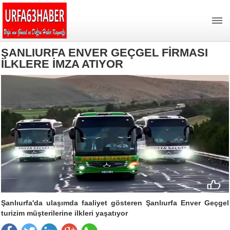
ŞANLIURFA ENVER GEÇGEL FİRMASI
İLKLERE İMZA ATIYOR
Şanlıurfa'da ulaşımda faaliyet gösteren Şanlıurfa Enver Geçgel
turizim müşterilerine ilkleri yaşatıyor