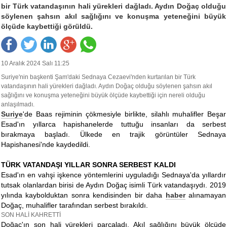
bir Türk vatandaşının hali yürekleri dağladı. Aydın Doğaç olduğu
söylenen şahsın akıl sağlığını ve konuşma yeteneğini büyük
ölçüde kaybettiği görüldü.
10 Aralık 2024 Salı 11:25
Suriye'nin başkenti Şam'daki Sednaya Cezaevi'nden kurtarılan bir Türk
vatandaşının hali yürekleri dağladı. Aydın Doğaç olduğu söylenen şahsın akıl
sağlığını ve konuşma yeteneğini büyük ölçüde kaybettiği için nereli olduğu
anlaşılmadı.
Suriye
'de Baas rejiminin çökmesiyle birlikte, silahlı muhalifler Beşar
Esad'ın yıllarca hapishanelerde tuttuğu insanları da serbest
bırakmaya başladı. Ülkede en trajik görüntüler Sednaya
Hapishanesi'nde kaydedildi.
TÜRK VATANDAŞI YILLAR SONRA SERBEST KALDI
Esad'ın en vahşi işkence yöntemlerini uyguladığı Sednaya'da yıllardır
tutsak olanlardan birisi de Aydın Doğaç isimli Türk vatandaşıydı. 2019
yılında kaybolduktan sonra kendisinden bir daha
haber
alınamayan
Doğaç, muhalifler tarafından serbest bırakıldı.
SON HALİ KAHRETTİ
Doğaç'ın son hali yürekleri parçaladı. Akıl sağlığını büyük ölçüde