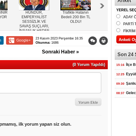
Anket
YEREL SEÇ
INIR
HÜNDÜR,
Trafikte Hatanın
Başkan
IYOR
EMPERYALİST
Bedeli 200 Bin TL
Kuş,Kapısı
ADAY 
SESSİZLİK VE
OLDU!
Çalınmadık İhtiyaç
PARTİ 
SAVAŞ SUÇLARI,
Sahibi
İNSANLIK HEDEF
Kalmayacak
FİKRİM
ALINIYOR
23 Kasım 2023 Perşembe 16:35
n
Google+
Okunma:
1686
Sonraki Haber »
Son 24 
(0 Yorum Yapıldı)
İlçe 
15:16
Eyyüb
12:25
Şanlı
09:30
Gelec
08:37