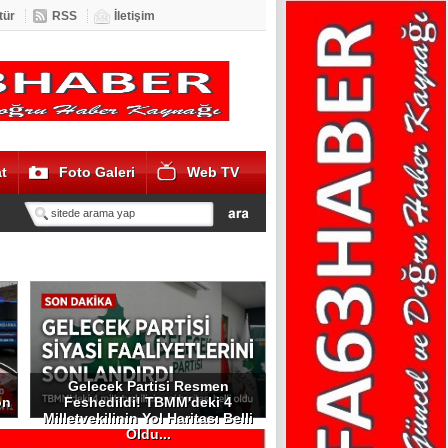
tür
RSS
İletişim
t
Foto Galeri
Web TV
Gelecek Partisi Resmen
on
Feshedildi! TBMM'deki 4
Milletvekilinin Yol Haritası Belli
Oldu...