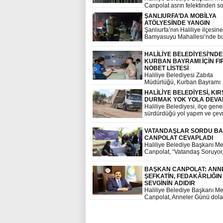
Canpolat asrın felektinden s
Tarafından biten dere ıslahı
ŞANLIURFA’DA MOBİLYA
çalışmaları sonrası hizmet at
ATÖLYESİNDE YANGIN
başlattı
Şanlıurfa’nın Haliliye ilçesine
Bamyasuyu Mahallesi’nde b
bir mobilya dükkanında yangın
HALİLİYE BELEDİYESİ’ND
KURBAN BAYRAMI İÇİN FI
NÖBET LİSTESİ
Haliliye Belediyesi Zabıta
Müdürlüğü, Kurban Bayramı
süresince vatandaşların ekm
HALİLİYE BELEDİYESİ, KI
ihtiyacını sorunsuz bir şekild
DURMAK YOK YOLA DEV
karşılayabilmesi amacıyla nö
Haliliye Belediyesi, ilçe gene
fırın listesi oluşturdu.
sürdürdüğü yol yapım ve çev
düzenleme çalışmalarına kırs
mahallesinde de aralıksız d
VATANDAŞLAR SORDU B
ediyor
CANPOLAT CEVAPLADI
Haliliye Belediye Başkanı M
Canpolat, “Vatandaş Soruyor
Başkan Cevaplıyor” program
kapsamında vatandaşlarla bi
BAŞKAN CANPOLAT: ANN
geldi
ŞEFKATİN, FEDAKÂRLIĞIN
SEVGİNİN ADIDIR
Haliliye Belediye Başkanı M
Canpolat, Anneler Günü dola
bir mesaj yayınladı