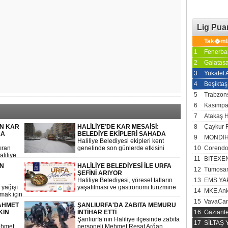
Lig Pu
Tak�ml
1
Fenerba
2
Galatas
3
Yukatel
4
Beşiktaş
5
Trabzon
6
Kasımp
7
Atakaş 
EN KAR
HALİLİYE’DE KAR MESAİSİ:
8
Çaykur 
RA
BELEDİYE EKİPLERİ SAHADA
9
MONDİH
Haliliye Belediyesi ekipleri kent
ıran
genelinde son günlerde etkisini
10
Corendo
liliye
artıran kar yağışı ve buzlanmaya
11
BITEXE
şların
karşı sahada yoğun bir mesai
EN
HALİLİYE BELEDİYESİ İLE URFA
 sahaya
yürütüyor.
12
Tümosan
ŞEFİNİ ARIYOR
Haliliye Belediyesi, yöresel tatların
13
EMS YA
 yağışı
yaşatılması ve gastronomi turizmine
14
MKE Ank
mak için
katkı sunulması amacıyla “Urfa Şefini
Arıyor” adlı yemek yarışması
15
VavaCar
AHMET
ŞANLIURFA'DA ZABITA MEMURU
düzenliyor.
KIN
İNTİHAR ETTİ
16
Gaziant
Şanlıurfa’nın Haliliye ilçesinde zabıta
17
SİLTAŞ
ehmet
personeli Mehmet Reşat Arğan,