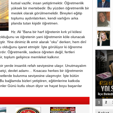
kutsal vazife; insan yetiştirmektir. Öğretmenlik
yüksek bir mertebedir. Bu yüzden öğretmenlik bir
meslek olarak görülmemelidir. Bireyleri eğitip
toplumu aydınlatırken, kendi varlığını arka
planda tutan kişidir öğretmen.
Hz. Ali “Bana bir harf öğretenin kırk yıl kölesi
 olduğunu ve öğretenin yani öğretmenin köle olunacak
tir. Yine dinimiz ilk emir alarak “oku” derken; hem dinî
u olduğunu işaret etmiştir. İşte görülüyor ki öğrenme
rdır. Öğretmenlik, sadece öğreten değil, fertleri
işir, toplum gelişince memleket kalkınır.
bir yerde insanlık refah seviyesine ulaşır. Unutmayalım
asetçi, devlet adamı… Kısacası herkes bir öğretmenin
metlerde bulunma seviyesine ulaşmıştır. İşte bütün
Bu bağlamda bizleri yetiştiren, eğitimlerine katkıda
ler Günü kutlu olsun diyor ve hayat boyu başarılar
Eyyübiye 
Bulundu
1
2