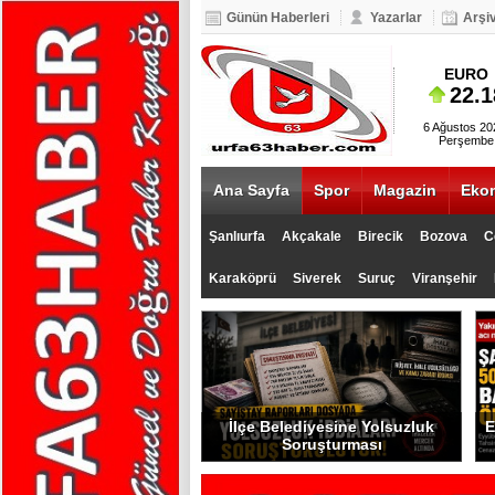
Günün Haberleri
Yazarlar
Arşi
BIST 100
EURO
5.093
22.1
6 Ağustos 20
Perşembe
Ana Sayfa
Spor
Magazin
Eko
Şanlıurfa
Akçakale
Birecik
Bozova
C
Karaköprü
Siverek
Suruç
Viranşehir
İlçe Belediyesine Yolsuzluk
E
Soruşturması