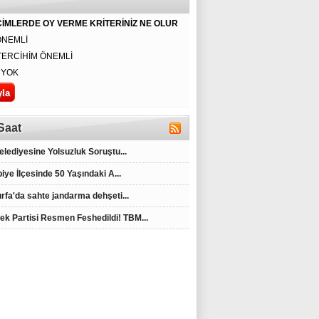
İMLERDE OY VERME KRİTERİNİZ NE OLUR
BBDK'DAN GECE
BAŞKAN ALKAN
EYYÜBİYE’NİN
ÖNEMLİ
YARISI KARARI
HERKESE EŞİT
YÜKSEK
ŞEKİLDE HİZMET
KESİMLERİNDE
TERCİHİM ÖNEMLİ
ETMEK
KAR YAĞIŞI
BOYNUMUZUN
BAŞLADI,
 YOK
BORCUDUR
EKİPLER
SAHADA
Saat
Belediyesine Yolsuzluk Soruştu...
iye İlçesinde 50 Yaşındaki A...
urfa'da sahte jandarma dehşeti...
ek Partisi Resmen Feshedildi! TBM...