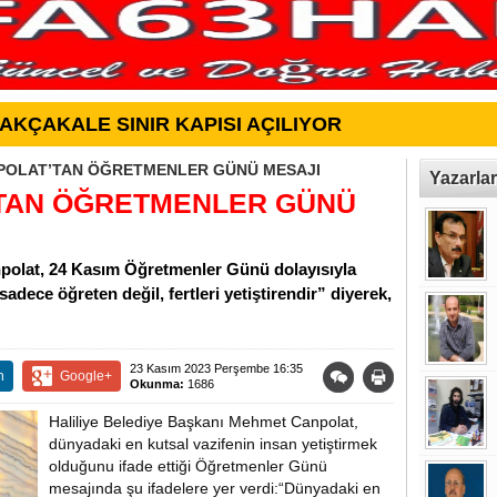
AKÇAKALE SINIR KAPISI AÇILIYOR
POLAT’TAN ÖĞRETMENLER GÜNÜ MESAJI
Yazarlar
TAN ÖĞRETMENLER GÜNÜ
polat, 24 Kasım Öğretmenler Günü dolayısıyla
dece öğreten değil, fertleri yetiştirendir” diyerek,
23 Kasım 2023 Perşembe 16:35
n
Google+
Okunma:
1686
Haliliye Belediye Başkanı Mehmet Canpolat,
dünyadaki en kutsal vazifenin insan yetiştirmek
olduğunu ifade ettiği Öğretmenler Günü
mesajında şu ifadelere yer verdi:“Dünyadaki en