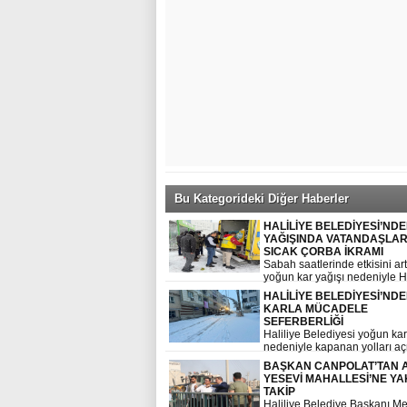
Bu Kategorideki Diğer Haberler
HALİLİYE BELEDİYESİ’ND
YAĞIŞINDA VATANDAŞLA
SICAK ÇORBA İKRAMI
Sabah saatlerinde etkisini art
yoğun kar yağışı nedeniyle Ha
Belediyesi, işe giden vatanda
HALİLİYE BELEDİYESİ’ND
mağduriyet yaşamaması için
KARLA MÜCADELE
indi.
SEFERBERLİĞİ
Haliliye Belediyesi yoğun kar
nedeniyle kapanan yolları aç
seferberlik ilan etti
BAŞKAN CANPOLAT’TAN 
YESEVİ MAHALLESİ’NE YA
TAKİP
Haliliye Belediye Başkanı M