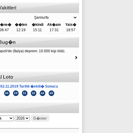
akitleri
�ne�
��len
�kindi
Ak�am
Yats�
06:47
12:19
15:11
17:31
18:57
e Bug�n
poli'de (İtalya) deprem: 10.000 kişi öldü.
l Loto
02.11.2019 Tarihli �ekili� Sonucu
06
29
31
32
44
45