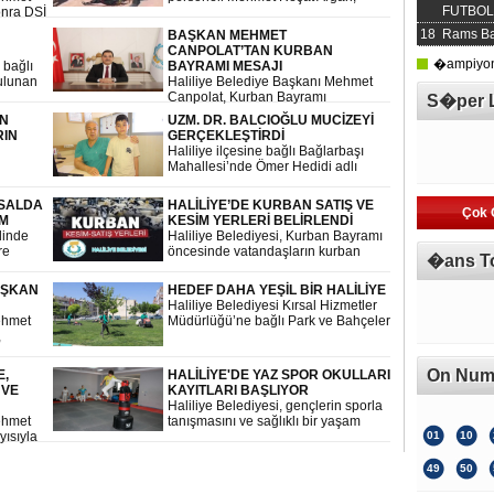
FUTBOL 
onra DSİ
iddiaya göre maddi sıkıntılar
nedeniyle yaşamına son verdi.
18
Rams Ba
BAŞKAN MEHMET
ağı
CANPOLAT’TAN KURBAN
�ampiyonl
 bağlı
BAYRAMI MESAJI
ulunan
Haliliye Belediye Başkanı Mehmet
 çıktı.
Canpolat, Kurban Bayramı
S�per 
dolayısıyla bir mesaj yayınladı
EN
UZM. DR. BALCIOĞLU MUCİZEYİ
RIN
GERÇEKLEŞTİRDİ
Haliliye ilçesine bağlı Bağlarbaşı
Mahallesi’nde Ömer Hedidi adlı
çocuk oyun oynadığı sırada
ek
dengesini kayıp ederek demir
RSALDA
HALİLİYE’DE KURBAN SATIŞ VE
e
çubukların üzerine düştü.
Çok 
AM
KESİM YERLERİ BELİRLENDİ
betçi
linde
Haliliye Belediyesi, Kurban Bayramı
re
öncesinde vatandaşların kurban
�ans T
al
alacağı satış yerlerini ve kesim
evam
yapacağı noktaları duyurdu
AŞKAN
HEDEF DAHA YEŞİL BİR HALİLİYE
Haliliye Belediyesi Kırsal Hizmetler
ehmet
Müdürlüğü’ne bağlı Park ve Bahçeler
,
Birimi, ilçe genelindeki parklarda
ı
bakım ve düzenleme çalışmalarını
r araya
hız kesmeden sürdürüyor.
On Num
E,
HALİLİYE'DE YAZ SPOR OKULLARI
 VE
KAYITLARI BAŞLIYOR
Haliliye Belediyesi, gençlerin sporla
ehmet
tanışmasını ve sağlıklı bir yaşam
yısıyla
sürmelerini desteklemek amacıyla
01
10
Yaz Spor Okulları’nı başlatıyor
49
50