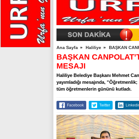
Ana Sayfa
»
Haliliye
»
BAŞKAN CAN
BAŞKAN CANPOLAT’
MESAJI
Haliliye Belediye Başkanı Mehmet Can
yayımladığı mesajında, “Öğretmenlik; sa
tüm öğretmenlerin gününü kutladı.
Facebook
Twitter
Linkedi