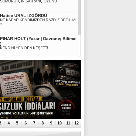
SÖMÜRÜ İÇİN SATRANÇ OYUNU
Hatice URAL IZGÖRDÜ
NE KADAR KENDİMİZDEN RAZIYIZ DEĞİL Mİ
?
PINAR HOLT (Yazar | Davranış Bilimci
)
KENDİNİ YENİDEN KEŞFET!
MURAT KÜÇÜK
SMA HASTALIĞINA KARŞI DEVLET DESTEĞİ
ŞART
İlçesinde 50 Yaşındaki Adam Banyoda Ölü
3
4
5
6
7
8
9
10
11
12