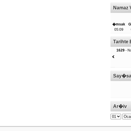
Namaz V
�msak
G
05:09
Tariht
1629
- Na
Say�sa
Ar�iv