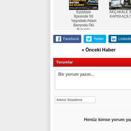
Eyyübiye
AKÇAKALE S
İlçesinde 50
KAPISI AÇIL
Yaşındaki Adam
Banyoda Ölü
Bulundu
Facebook
Twitter
Linkedi
« Önceki Haber
Yorumlar