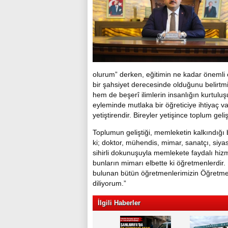
olurum” derken, eğitimin ne kadar önemli
bir şahsiyet derecesinde olduğunu belirtmiş
hem de beşerî ilimlerin insanlığın kurtuluş
eyleminde mutlaka bir öğreticiye ihtiyaç va
yetiştirendir. Bireyler yetişince toplum gel
Toplumun geliştiği, memleketin kalkındığı 
ki; doktor, mühendis, mimar, sanatçı, siy
sihirli dokunuşuyla memlekete faydalı hiz
bunların mimarı elbette ki öğretmenlerdir. 
bulunan bütün öğretmenlerimizin Öğretmen
diliyorum.”
İlgili Haberler