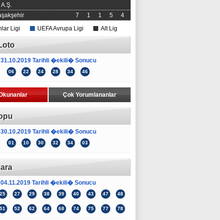
A.Ş.
şakşehir
7
1
1
5
4
ar Ligi
UEFA Avrupa Ligi
Alt Lig
Loto
31.10.2019 Tarihli �ekili� Sonucu
06
22
24
28
34
46
Okunanlar
Çok Yorumlananlar
opu
30.10.2019 Tarihli �ekili� Sonucu
01
10
30
32
34
03
ara
04.11.2019 Tarihli �ekili� Sonucu
25
27
29
38
39
40
43
47
48
51
52
62
64
68
74
75
77
78