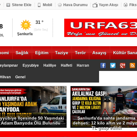
v
Sitene Ekle
Mobil
Hava Durumu
Yayın Akışı
Fiks
DOLAR
ALTIN
31 °
8
20.17
1335
[Şehir Seç]
Şanlıurfa
26,
nomi
Sağlık
Eğitim
Taziye
Terör
Asayış
Kültür Sana
eylanpınar
Eyyubiye
Haliliye
Halfeti
Harran
Hilvan
Genel
yyübiye İlçesinde 50 Yaşındaki
Şanlıurfa'da sahte jandarma
Adam Banyoda Ölü Bulundu
dehşeti: 12 kilo altın ve 2 mily
TL gasp edildi