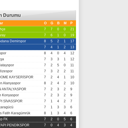
an Durumu
ar
O
G
B
M
P
hçe
7
7
0
0
21
aray
7
6
1
0
19
 Adana Demirspor
8
5
2
1
17
7
4
1
2
13
spor
8
4
0
4
12
aşa
7
3
3
1
12
Hatayspor
7
2
5
0
11
Rizespor
7
3
2
2
11
OME KAYSERİSPOR
7
2
4
1
10
n Alanyaspor
8
2
4
2
10
N ANTALYASPOR
7
2
3
2
9
 Konyaspor
7
2
3
2
9
PI SİVASSPOR
7
1
4
2
7
aragücü
7
1
3
3
6
s Fatih Karagümrük
8
1
3
4
6
ep FK
7
2
0
5
6
 YAPI PENDİKSPOR
7
0
4
3
4