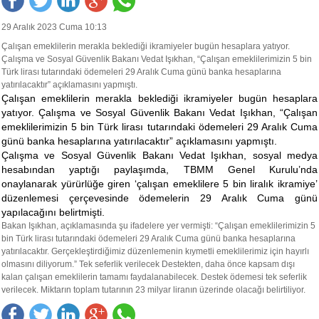
29 Aralık 2023 Cuma 10:13
Çalışan emeklilerin merakla beklediği ikramiyeler bugün hesaplara yatıyor.
Çalışma ve Sosyal Güvenlik Bakanı Vedat Işıkhan, “Çalışan emeklilerimizin 5 bin
Türk lirası tutarındaki ödemeleri 29 Aralık Cuma günü banka hesaplarına
yatırılacaktır” açıklamasını yapmıştı.
Çalışan emeklilerin merakla beklediği ikramiyeler bugün hesaplara
yatıyor. Çalışma ve Sosyal Güvenlik Bakanı Vedat Işıkhan, “Çalışan
emeklilerimizin 5 bin Türk lirası tutarındaki ödemeleri 29 Aralık Cuma
günü banka hesaplarına yatırılacaktır” açıklamasını yapmıştı.
Çalışma ve Sosyal Güvenlik Bakanı Vedat Işıkhan, sosyal medya
hesabından yaptığı paylaşımda, TBMM Genel Kurulu’nda
onaylanarak yürürlüğe giren ‘çalışan emeklilere 5 bin liralık ikramiye’
düzenlemesi çerçevesinde ödemelerin 29 Aralık Cuma günü
yapılacağını belirtmişti.
Bakan Işıkhan, açıklamasında şu ifadelere yer vermişti: “Çalışan emeklilerimizin 5
bin Türk lirası tutarındaki ödemeleri 29 Aralık Cuma günü banka hesaplarına
yatırılacaktır. Gerçekleştirdiğimiz düzenlemenin kıymetli emeklilerimiz için hayırlı
olmasını diliyorum.” Tek seferlik verilecek Destekten, daha önce kapsam dışı
kalan çalışan emeklilerin tamamı faydalanabilecek. Destek ödemesi tek seferlik
verilecek. Miktarın toplam tutarının 23 milyar liranın üzerinde olacağı belirtiliyor.